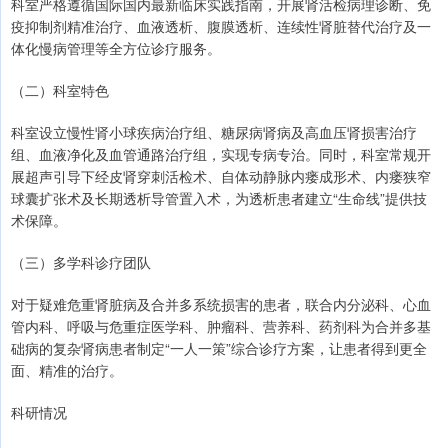
科室严格遵循国际国内最新临床实践指南，开展肾活检病理诊断、免
疫抑制剂精准治疗、血液透析、腹膜透析、连续性肾脏替代治疗及一
体化慢病管理等全方位诊疗服务。
（二）科室特色
科室设立慢性肾小球疾病治疗组、糖尿病肾病及高血压肾损害治疗
组、血液净化及血管通路治疗组，实现专病专治。同时，科室常规开
展超声引导下经皮肾穿刺活检术、自体动静脉内瘘成形术、内瘘狭窄
球囊扩张术及长期透析导管置入术，为透析患者建立“生命线”提供技
术保障。
（三）多学科诊疗团队
对于疑难危重肾脏病及合并多系统损害的患者，联合内分泌科、心血
管内科、呼吸与危重症医学科、肿瘤科、营养科、药剂科为合并多基
础病的复杂肾病患者制定“一人一策”综合诊疗方案，让患者得到更全
面、精准的治疗。
科研情况