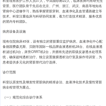
科室现有医护工作人员37人，中高级职称22人，临床医师均有研究生
背景。医疗团队骨干先后在北京、广州、浙江、武汉、南昌等地知名
肾病中心进修学习，熟练掌握肾脏穿刺、血液净化及血管通路建立等
技术。科室注重临床与科研协同发展，着力打造技术精湛、服务优质
的肾内专科团队。
病房设备及设施
现有住院病床45张，设有独立的肾脏重症监护病房。血液净化中心配
备德国费森尤斯、贝朗等国际一线品牌血液透析机28台、在线血液透
析滤过机3台，床旁CRRT机2台，并拥有先进的双级反渗透水处理系
统，确保超纯透析治疗。独立设置腹膜透析治疗室及操作培训室，为
患者提供多元化的肾脏替代治疗选择。
诊疗范围
科室以原发性及继发性肾脏病的精准诊治、血液净化技术及慢性肾脏
病全程管理为重点。
（一）规范化综合诊疗体系