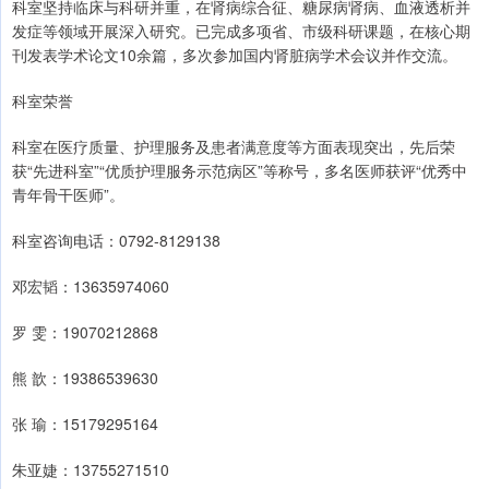
科室坚持临床与科研并重，在肾病综合征、糖尿病肾病、血液透析并
发症等领域开展深入研究。已完成多项省、市级科研课题，在核心期
刊发表学术论文10余篇，多次参加国内肾脏病学术会议并作交流。
科室荣誉
科室在医疗质量、护理服务及患者满意度等方面表现突出，先后荣
获“先进科室”“优质护理服务示范病区”等称号，多名医师获评“优秀中
青年骨干医师”。
科室咨询电话：0792-8129138
邓宏韬：13635974060
罗 雯：19070212868
熊 歆：19386539630
张 瑜：15179295164
朱亚婕：13755271510