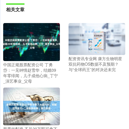
相关文章
配资资讯专业网 康方生物明星
双抗药物OS数据不及预期？
中国正规股票配资公司 丁勇
与“全球药王”的对决还未完
岱：一见钟情赵雪华，结婚39
年零绯闻，儿子成他心病_丁宁
_演艺事业_父母
股票的配资 不足20万即可拿下