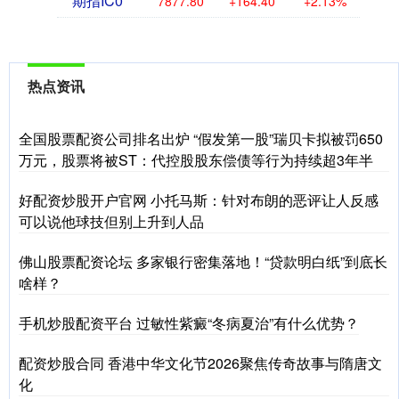
期指IC0
7877.80
+164.40
+2.13%
热点资讯
全国股票配资公司排名出炉 “假发第一股”瑞贝卡拟被罚650
万元，股票将被ST：代控股股东偿债等行为持续超3年半
好配资炒股开户官网 小托马斯：针对布朗的恶评让人反感
可以说他球技但别上升到人品
佛山股票配资论坛 多家银行密集落地！“贷款明白纸”到底长
啥样？
手机炒股配资平台 过敏性紫癜“冬病夏治”有什么优势？
配资炒股合同 香港中华文化节2026聚焦传奇故事与隋唐文
化