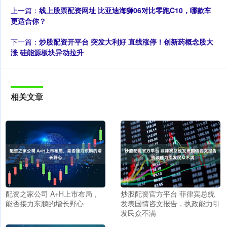
上一篇：
线上股票配资网址 比亚迪海狮06对比零跑C10，哪款车
更适合你？
下一篇：
炒股配资开平台 突发大利好 直线涨停！创新药概念股大
涨 硅能源板块异动拉升
相关文章
配资之家公司 A+H上市布局，
炒股配资官方平台 菲律宾总统
能否接力东鹏的增长野心
发表国情咨文报告，执政能力引
发民众不满