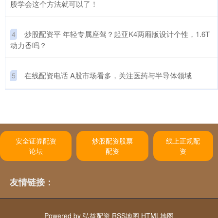
股学会这个方法就可以了！
​炒股配资平 年轻专属座驾？起亚K4两厢版设计个性，1.6T
4
动力香吗？
​在线配资电话 A股市场看多，关注医药与半导体领域
5
安全证券配资
炒股配资股票
线上正规配
论坛
配资
资
友情链接：
Powered by
弘益配资
RSS地图
HTML地图