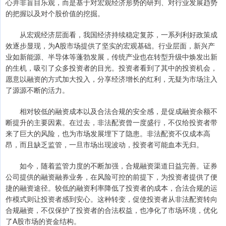
心并非盲目乐观，而是基于对宏观经济形势的研判、对行业发展趋势
的把握以及对个股价值的挖掘。
从宏观经济层面看，我国经济持续稳定复苏，一系列利好政策成
效逐步显现，为A股市场提供了坚实的宏观基础。行业层面，新兴产
业如新能源、半导体等蓬勃发展，传统产业也在转型升级中焕发出新
的生机，吸引了众多投资者的目光。投资者看到了其中的投资机会，
愿意以融资的方式加大投入，分享经济增长的红利，无疑为市场注入
了源源不断的活力。
相对较低的融资成本以及合法合规的安全感，是促成融资余额不
断提升的主要因素。在过去，非法配资曾一度盛行，不仅给投资者带
来了巨大的风险，也为市场发展埋下了隐患。非法配资不仅成本高
昂，而且缺乏监管，一旦市场出现波动，投资者可能血本无归。
如今，随着监管力度的不断加强，合规融资渠道日益完善。证券
公司提供的融资融券业务，在风险可控的前提下，为投资者提供了便
捷的融资途径。较低的融资利率降低了投资者的成本，合法合规的运
作模式则让投资者感到安心。这种转变，促使投资者从非法配资转向
合规融资，不仅保护了投资者的合法权益，也净化了市场环境，优化
了A股市场的资金结构。