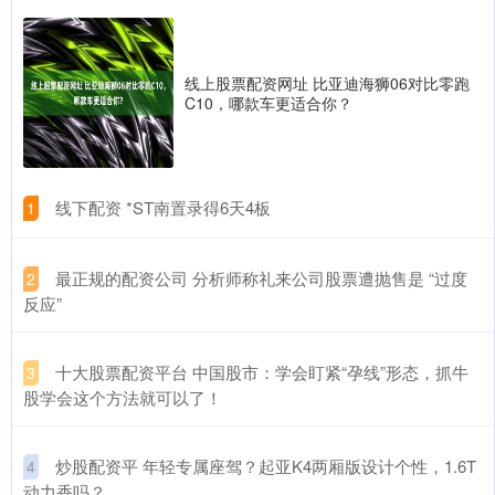
线上股票配资网址 比亚迪海狮06对比零跑
C10，哪款车更适合你？
​线下配资 *ST南置录得6天4板
1
​最正规的配资公司 分析师称礼来公司股票遭抛售是 “过度
2
反应”
​十大股票配资平台 中国股市：学会盯紧“孕线”形态，抓牛
3
股学会这个方法就可以了！
​炒股配资平 年轻专属座驾？起亚K4两厢版设计个性，1.6T
4
动力香吗？