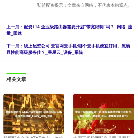
弘益配资提示：文章来自网络，不代表本站观点。
上一篇：
配资114 企业级路由器需要开启“带宽限制”吗？_网络_流
量_限速
下一篇：
线上配资公司 云官网云手机:哪个云手机便宜好用、流畅
且性能高级服务佳？_星星云_设备_系统
相关文章
股票配资合作 AT&T宣布：达成
中国正规股票配资公司 港股新