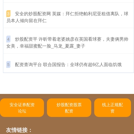
​安全的炒股配资网 英媒：拜仁拒绝帕利尼亚租借离队，球
3
员本人倾向留在拜仁
​炒股配资平 许昕带着老婆姚彦在英国看球赛，夫妻俩男帅
4
女美，幸福甜蜜配一脸_马龙_夏露_妻子
​配资查询平台 联合国报告：全球仍有超6亿人面临饥饿
5
安全证券配资
炒股配资股票
线上正规配
论坛
配资
资
友情链接：