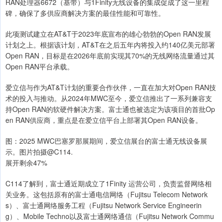
RAN处理器6672（基带）与1Finity无线设备的集成促成了这一里程
碑，确保了多供应商解决方案的最佳性能和可靠性。
此项测试建立在AT&T于2023年底宣布的雄心勃勃的Open RAN发展
计划之上。根据该计划，AT&T在之后五年内将投入约140亿美元部署
Open RAN，目标是在2026年底前实现其70%的无线网络流量通过其
Open RAN平台承载。
爱立信与作为AT&T计划的重要合作伙伴，一直在加大对Open RAN技
术的投入与推动。从2024年MWC至今，爱立信推出了一系列兼容支
持Open RAN的软硬件解决方案。富士通也被选定为该项目的首批Op
en RAN供应商，重点是在爱立信平台上部署其Open RAN设备。
图：2025 MWC巴塞罗那展期间，爱立信展台的富士通无线设备展
示。图片拍摄@C114.
展开剩余47%
C114了解到，富士通近期成立了1Finity 运营公司，负责监督网络相
关业务。这包括原有的富士通电信网络（Fujitsu Telecom Network
s）、富士通网络服务工程（Fujitsu Network Service Engineerin
g）、Mobile Techno以及富士通网络通信（Fujitsu Network Commu