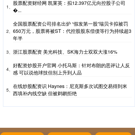
股票配资财经网 凯莱英：拟12.397亿元向控股子公司
1、
�...
全国股票配资公司排名出炉 “假发第一股”瑞贝卡拟被罚
650万元，股票将被ST：代控股股东偿债等行为持续超3
2、
年半
浙江股票配资 美光科技、SK海力士双双大涨16%
3、
好配资炒股开户官网 小托马斯：针对布朗的恶评让人反
4、
感 可以说他球技但别上升到人品
在线炒股配资识 Haynes：尼克斯多次试图交易得到米
5、
西填补内线空缺 但被鹈鹕拒绝