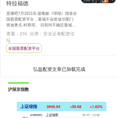
特拉福德
直播吧7月22日讯 据葡媒《球报》报道全
国股票配资平台，曼城不会签波尔图门
将迪奥戈-科斯塔。 目前尚不确定曼城是
否会签新的门将，但这只有在埃德森或
查看：
216
分类：
安全证券配资论
奥尔特加两名门....
坛
全国股票配资平台
弘益配资文章已加载完成
沪深京指数
上证综指
3940.04
+39.68
+1.02%