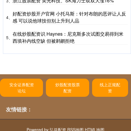
浙江股票配资 美光科技、SK海力士双双大涨16%
3、
好配资炒股开户官网 小托马斯：针对布朗的恶评让人反
4、
感 可以说他球技但别上升到人品
在线炒股配资识 Haynes：尼克斯多次试图交易得到米
5、
西填补内线空缺 但被鹈鹕拒绝
安全证券配资
炒股配资股票
线上正规配
论坛
配资
资
友情链接：
Powered by
弘益配资
RSS地图
HTML地图