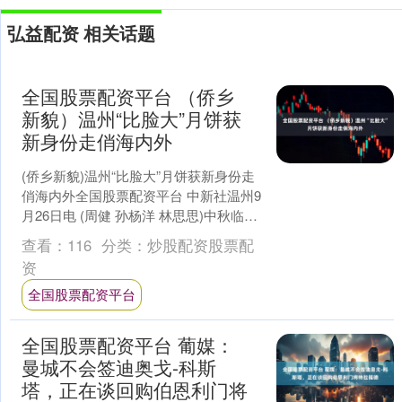
弘益配资 相关话题
全国股票配资平台 （侨乡
新貌）温州“比脸大”月饼获
新身份走俏海内外
(侨乡新貌)温州“比脸大”月饼获新身份走
俏海内外全国股票配资平台 中新社温州9
月26日电 (周健 孙杨洋 林思思)中秋临
近，不少海外侨胞订购浙江温州苍南县
查看：
116
分类：
炒股配资股票配
的“比....
资
全国股票配资平台
全国股票配资平台 葡媒：
曼城不会签迪奥戈-科斯
塔，正在谈回购伯恩利门将