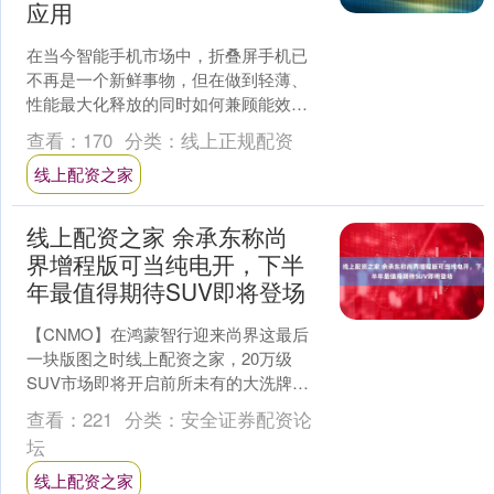
应用
在当今智能手机市场中，折叠屏手机已
不再是一个新鲜事物，但在做到轻薄、
性能最大化释放的同时如何兼顾能效表
现，却是一大难题。不久前发布的三星
查看：
170
分类：
线上正规配资
Galaxy Z Fol....
线上配资之家
线上配资之家 余承东称尚
界增程版可当纯电开，下半
年最值得期待SUV即将登场
【CNMO】在鸿蒙智行迎来尚界这最后
一块版图之时线上配资之家，20万级
SUV市场即将开启前所未有的大洗牌序
幕。在工信部新一轮车辆公示信息过
查看：
221
分类：
安全证券配资论
后，尚界首款SUV车型....
坛
线上配资之家