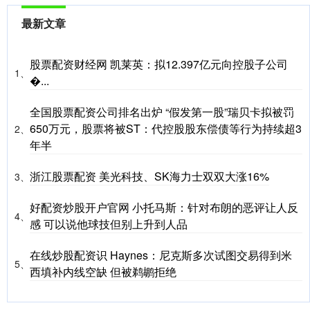
最新文章
股票配资财经网 凯莱英：拟12.397亿元向控股子公司
1、
�...
全国股票配资公司排名出炉 “假发第一股”瑞贝卡拟被罚
650万元，股票将被ST：代控股股东偿债等行为持续超3
2、
年半
浙江股票配资 美光科技、SK海力士双双大涨16%
3、
好配资炒股开户官网 小托马斯：针对布朗的恶评让人反
4、
感 可以说他球技但别上升到人品
在线炒股配资识 Haynes：尼克斯多次试图交易得到米
5、
西填补内线空缺 但被鹈鹕拒绝